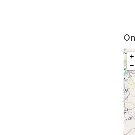
On
+
−