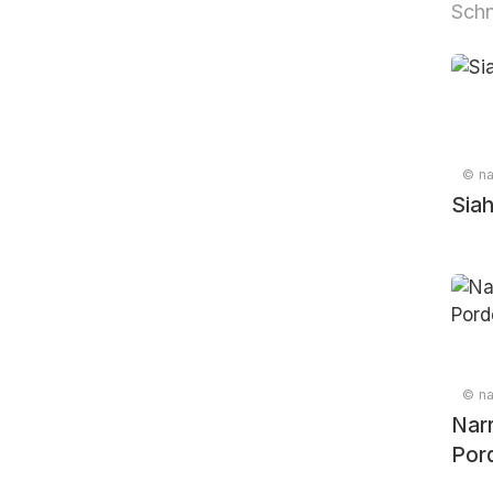
Sch
© na
Siah
© na
Narr
Por