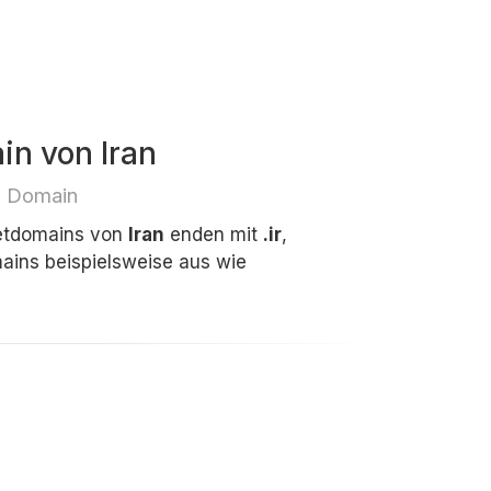
in von Iran
e Domain
netdomains von
Iran
enden mit
.ir
,
ins beispielsweise aus wie