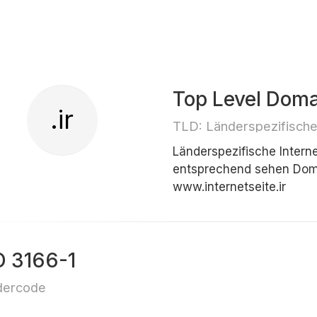
Top Level Doma
.ir
TLD: Länderspezifisch
Länderspezifische Inter
entsprechend sehen Doma
www.internetseite.ir
O 3166-1
dercode