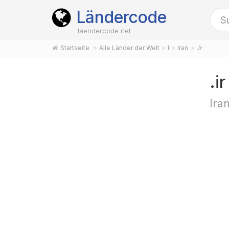
Ländercode
laendercode.net
Startseite
Alle Länder der Welt
I
Iran
.ir
.i
Ira