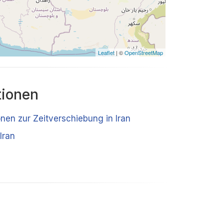
Leaflet
| ©
OpenStreetMap
tionen
onen zur Zeitverschiebung in Iran
Iran