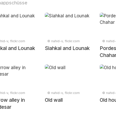
nappschüsse
hid-v, flickr.com
© nahid-v, flickr.com
© nahid-
kal and Lounak
Siahkal and Lounak
Pordes
Chaha
hid-v, flickr.com
© nahid-v, flickr.com
© nahid-
ow alley in
Old wall
Old ho
desar