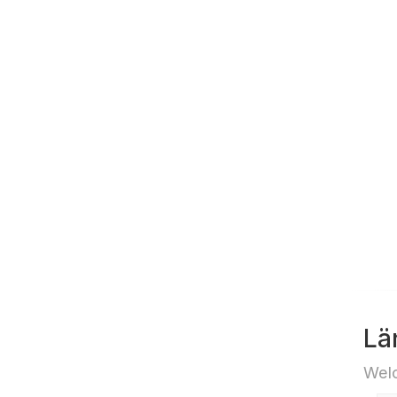
Lä
Welc