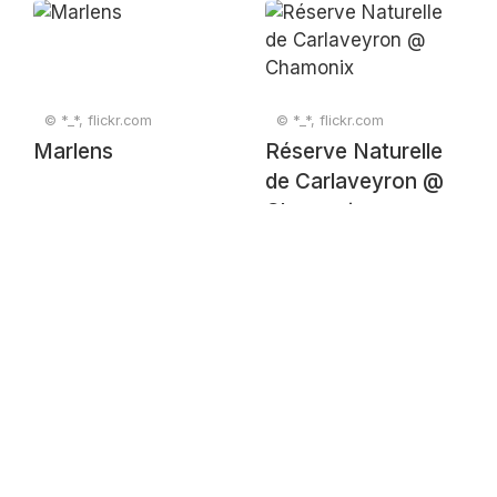
© *_*, flickr.com
© *_*, flickr.com
Marlens
Réserve Naturelle
de Carlaveyron @
Chamonix