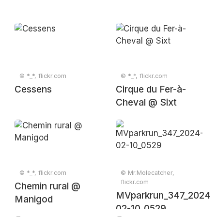
© *_*, flickr.com
© *_*, flickr.com
Cessens
Cirque du Fer-à-
Cheval @ Sixt
© *_*, flickr.com
© Mr.Molecatcher,
flickr.com
Chemin rural @
MVparkrun_347_2024-
Manigod
02-10_0529