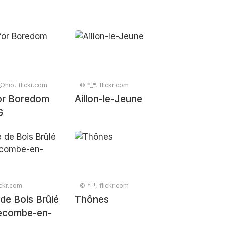
Ohio, flickr.com
© *_*, flickr.com
or Boredom
Aillon-le-Jeune
G
ickr.com
© *_*, flickr.com
 de Bois Brûlé
Thônes
ecombe-en-