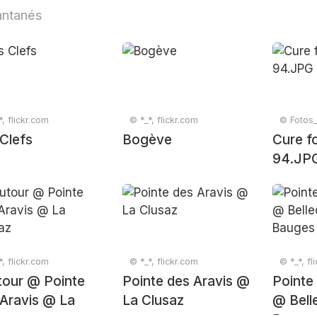
antanés
*, flickr.com
© *_*, flickr.com
© Fotos_
Clefs
Bogève
Cure f
94.JP
*, flickr.com
© *_*, flickr.com
© *_*, fl
tour @ Pointe
Pointe des Aravis @
Pointe
Aravis @ La
La Clusaz
@ Bell