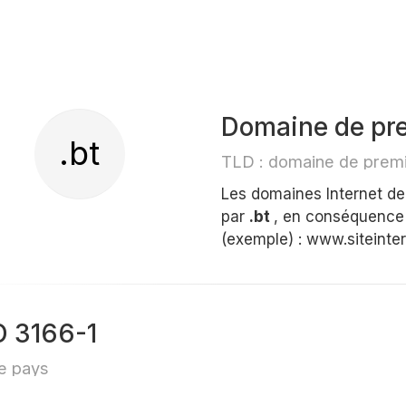
Domaine de pre
.bt
TLD : domaine de premi
Les domaines Internet d
par
.bt
, en conséquence 
(exemple) : www.siteinter
O 3166-1
e pays