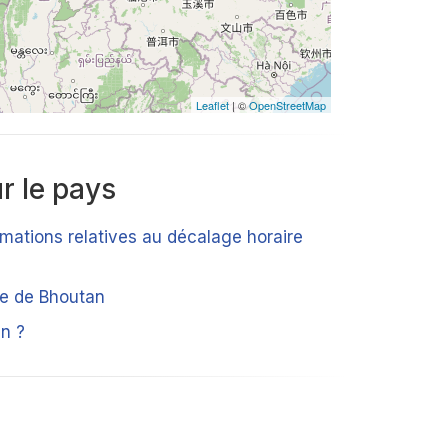
Leaflet
| ©
OpenStreetMap
r le pays
rmations relatives au décalage horaire
ue de Bhoutan
n ?