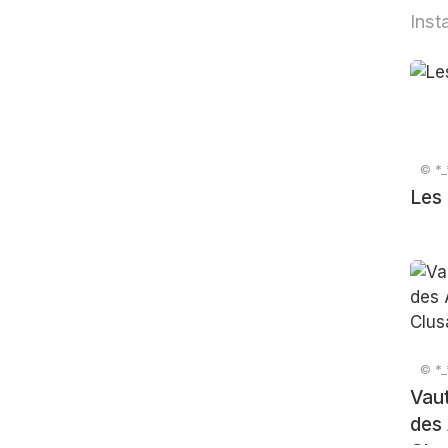
Inst
© *_
Les 
© *_
Vau
des 