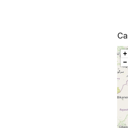
Ca
+
−