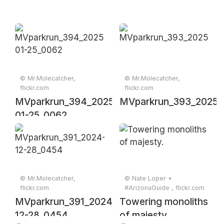
© Mr.Molecatcher,
© Mr.Molecatcher,
flickr.com
flickr.com
MVparkrun_394_2025-
MVparkrun_393_20250
01-25_0062
© Mr.Molecatcher,
© Nate Loper •
flickr.com
#ArizonaGuide ️, flickr.com
MVparkrun_391_2024-
Towering monoliths
12-28_0454
of majesty.