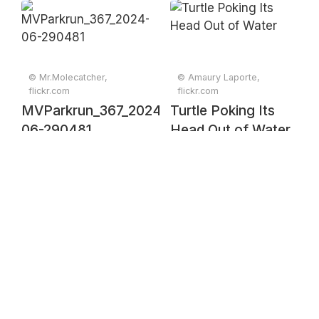
© Mr.Molecatcher,
© Amaury Laporte,
flickr.com
flickr.com
MVParkrun_367_2024-
Turtle Poking Its
06-290481
Head Out of Water