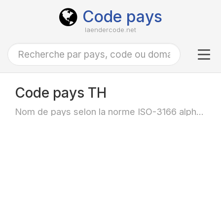
Code pays
laendercode.net
Tog
navi
Code pays TH
Nom de pays selon la norme ISO-3166 alpha-2