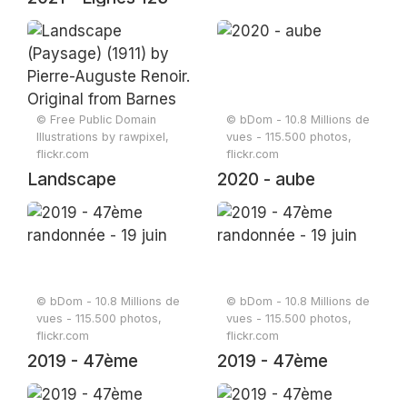
© Free Public Domain
© bDom - 10.8 Millions de
Illustrations by rawpixel,
vues - 115.500 photos,
flickr.com
flickr.com
Landscape
2020 - aube
(Paysage) (1911) by
Pierre-Auguste
Renoir. Original
from Barnes
Foundation.
© bDom - 10.8 Millions de
© bDom - 10.8 Millions de
vues - 115.500 photos,
vues - 115.500 photos,
Digitally enhanced
flickr.com
flickr.com
by rawpixel.
2019 - 47ème
2019 - 47ème
randonnée - 19 juin
randonnée - 19 juin