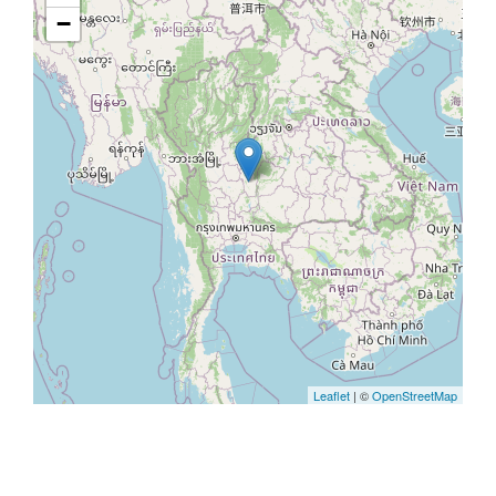
−
Leaflet
| ©
OpenStreetMap