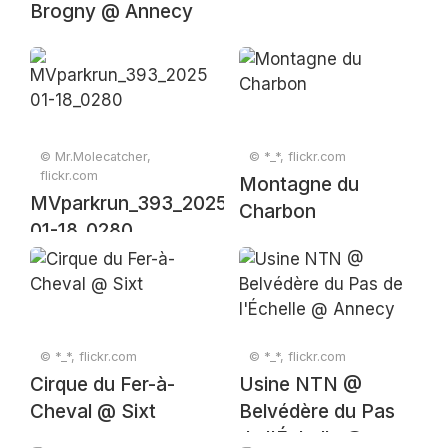
Brogny @ Annecy
© Mr.Molecatcher,
© *_*, flickr.com
flickr.com
Montagne du
MVparkrun_393_2025-
Charbon
01-18_0280
© *_*, flickr.com
© *_*, flickr.com
Cirque du Fer-à-
Usine NTN @
Cheval @ Sixt
Belvédère du Pas
de l'Échelle @