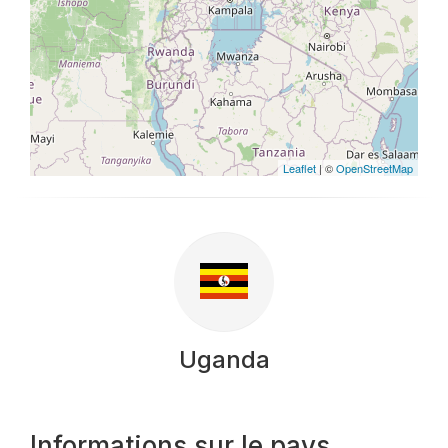
Leaflet
| ©
OpenStreetMap
Uganda
Informations sur le pays