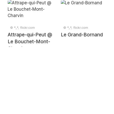
Annecy
© *_*, flickr.com
© *_*, flickr.com
Attrape-qui-Peut @
Le Grand-Bornand
Le Bouchet-Mont-
Charvin