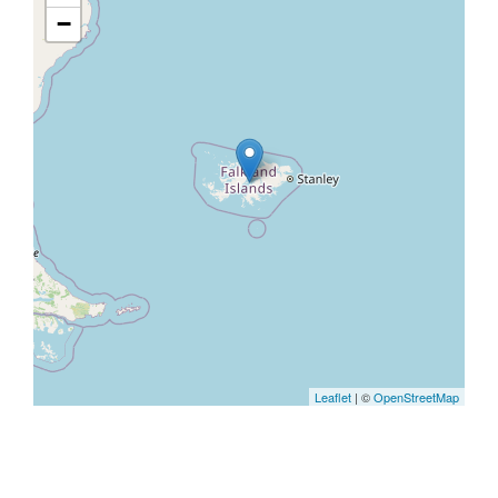
−
Leaflet
| ©
OpenStreetMap