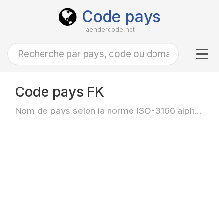
Code pays
laendercode.net
Tog
navi
Code pays FK
Nom de pays selon la norme ISO-3166 alpha-2