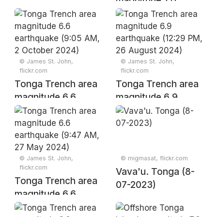
magnitude 7.0
earthquake (1:18
AM, 31 March
2025)
© James St. John,
© James St. John,
flickr.com
flickr.com
Tonga Trench area
Tonga Trench area
magnitude 6.6
magnitude 6.9
earthquake (9:05
earthquake (12:29
AM, 2 October
PM, 26 August
2024)
2024)
© James St. John,
© migmasat, flickr.com
flickr.com
Vava'u. Tonga (8-
Tonga Trench area
07-2023)
magnitude 6.6
earthquake (9:47