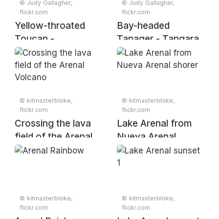
© Judy Gallagher,
© Judy Gallagher,
flickr.com
flickr.com
Yellow-throated
Bay-headed
Toucan -
Tanager - Tangara
Ramphastos
gyrola, Canopy San
ambiguus, Arenal
Luis, Alajuela,
Lodge, Alajuela,
Costa Rica, April 4,
Costa Rica, April 5,
2025
© kitmasterbloke,
© kitmasterbloke,
2025
flickr.com
flickr.com
Crossing the lava
Lake Arenal from
field of the Arenal
Nueva Arenal
Volcano
shorer
© kitmasterbloke,
© kitmasterbloke,
flickr.com
flickr.com