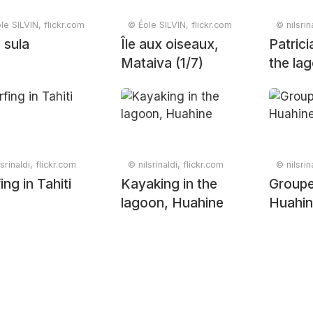
le SILVIN, flickr.com
© Éole SILVIN, flickr.com
© nilsrin
 sula
Île aux oiseaux,
Patrici
Mataiva (1/7)
the la
srinaldi, flickr.com
© nilsrinaldi, flickr.com
© nilsrin
ing in Tahiti
Kayaking in the
Grouper
lagoon, Huahine
Huahi