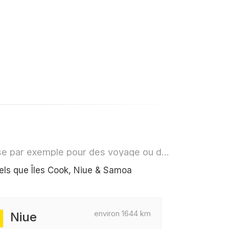
Quels pays se situent aux alentours de Polynésie française par exemple pour des voyage ou des vols
tels que Îles Cook, Niue & Samoa
environ 1644 km
Niue