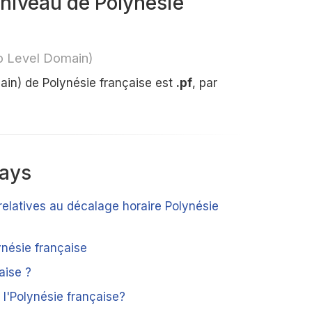
niveau de Polynésie
p Level Domain)
in) de Polynésie française est
.pf
, par
pays
relatives au décalage horaire Polynésie
ynésie française
aise ?
l'Polynésie française?