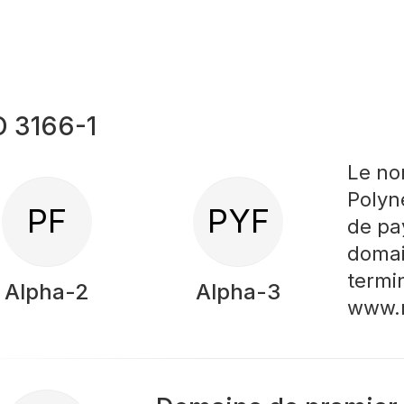
O 3166-1
Le no
Polyn
PF
PYF
de pay
domai
termi
Alpha-2
Alpha-3
www.