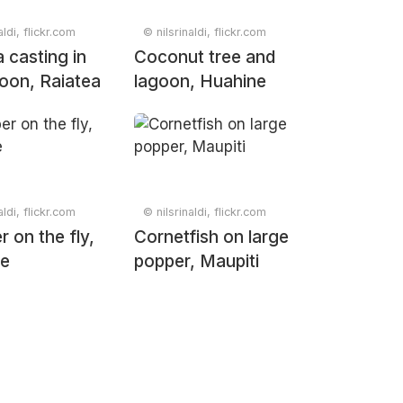
aldi, flickr.com
© nilsrinaldi, flickr.com
a casting in
Coconut tree and
goon, Raiatea
lagoon, Huahine
aldi, flickr.com
© nilsrinaldi, flickr.com
 on the fly,
Cornetfish on large
ne
popper, Maupiti