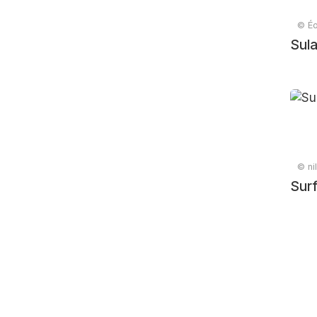
© Éo
Sula
© nil
Surf