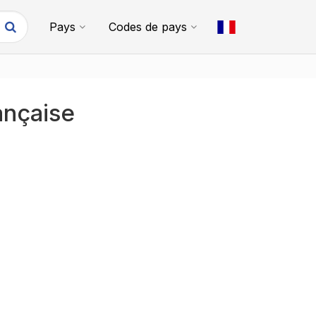
Pays
Codes de pays
ançaise