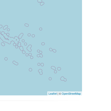
Leaflet
| ©
OpenStreetMap