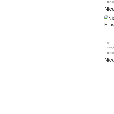
flic
Nic
Hijo
©
http
flic
Nic
Hijo