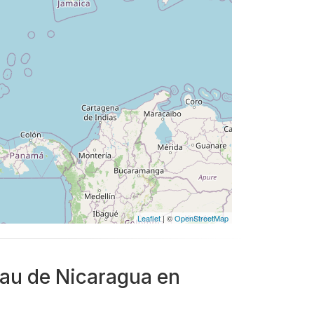
Leaflet
| ©
OpenStreetMap
eau de Nicaragua en