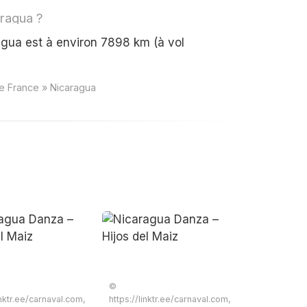
aragua ?
gua est à environ 7898 km (à vol
e France » Nicaragua
©
inktr.ee/carnaval.com,
https://linktr.ee/carnaval.com,