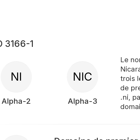
O 3166-1
Le no
Nicar
NI
NIC
trois
de pr
.ni, 
Alpha-2
Alpha-3
domai