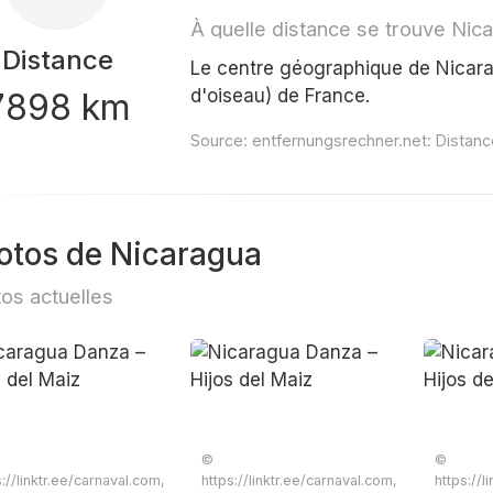
À quelle distance se trouve Nic
Distance
Le centre géographique de Nicara
d'oiseau) de France.
7898 km
Source:
entfernungsrechner.net: Distanc
otos de Nicaragua
os actuelles
©
©
s://linktr.ee/carnaval.com,
https://linktr.ee/carnaval.com,
https://l