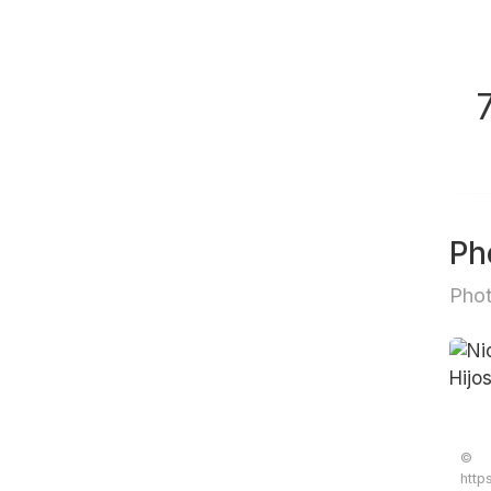
Ph
Phot
©
http