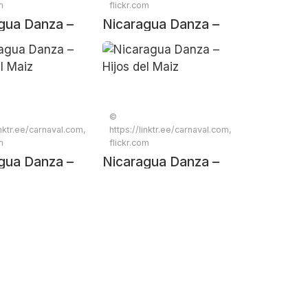
m
flickr.com
gua Danza –
Nicaragua Danza –
el Maiz
Hijos del Maiz
©
inktr.ee/carnaval.com,
https://linktr.ee/carnaval.com,
m
flickr.com
gua Danza –
Nicaragua Danza –
el Maiz
Hijos del Maiz