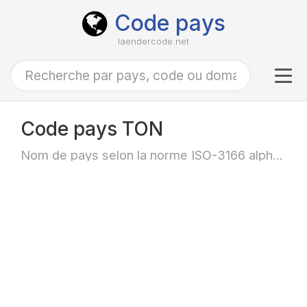
Code pays
laendercode.net
Tog
navi
Code pays TON
Nom de pays selon la norme ISO-3166 alpha-3