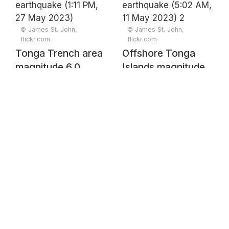
© James St. John,
© James St. John,
flickr.com
flickr.com
Tonga Trench area
Offshore Tonga
magnitude 6.0
Islands magnitude
earthquake (1:11
7.6 earthquake
PM, 27 May 2023)
(5:02 AM, 11 May
2023) 2