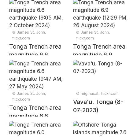
earthquake (1:18
AM, 31 March
2025)
© James St. John,
© James St. John,
flickr.com
flickr.com
Tonga Trench area
Tonga Trench area
magnitude 6.6
magnitude 6.9
earthquake (9:05
earthquake (12:29
AM, 2 October
PM, 26 August
2024)
2024)
© James St. John,
© migmasat, flickr.com
flickr.com
Vava'u. Tonga (8-
Tonga Trench area
07-2023)
magnitude 6.6
earthquake (9:47
AM, 27 May 2024)