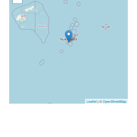
Leaflet
| ©
OpenStreetMap