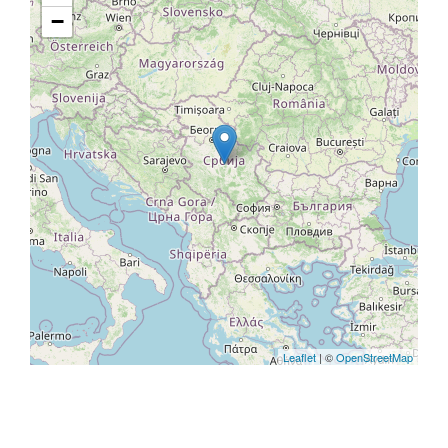
−
Leaflet
| ©
OpenStreetMap