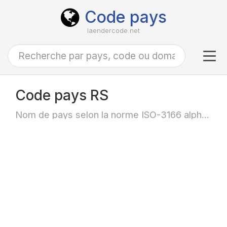
Code pays
laendercode.net
Tog
navi
Code pays RS
Nom de pays selon la norme ISO-3166 alpha-2