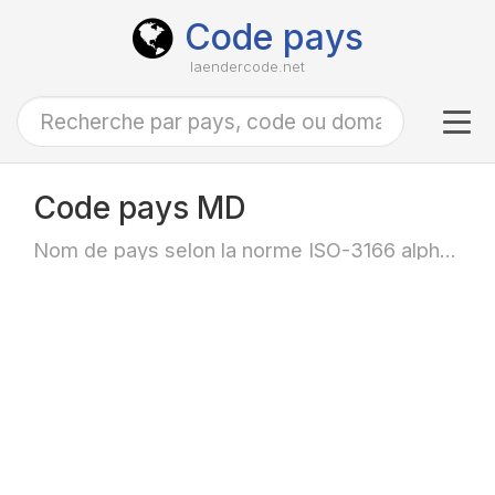
Code pays
laendercode.net
Tog
navi
Code pays MD
Nom de pays selon la norme ISO-3166 alpha-2