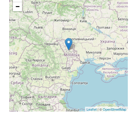
−
Leaflet
| ©
OpenStreetMap