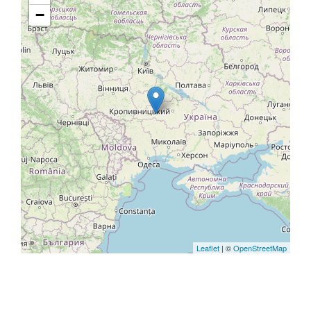
−
Leaflet
| ©
OpenStreetMap