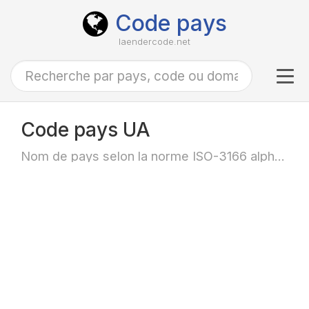
Code pays
laendercode.net
Tog
navi
Code pays UA
Nom de pays selon la norme ISO-3166 alpha-2