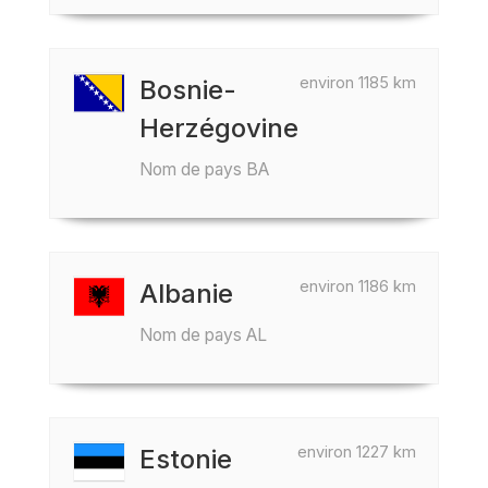
environ 1185 km
Bosnie-
Herzégovine
Nom de pays BA
environ 1186 km
Albanie
Nom de pays AL
environ 1227 km
Estonie