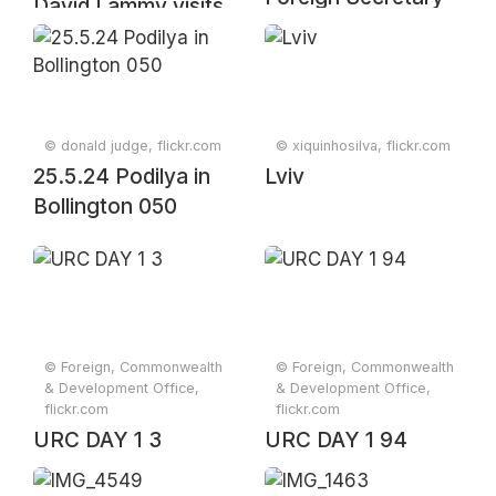
David Lammy visits
David Lammy visits
Ukraine
Ukraine
© donald judge, flickr.com
© xiquinhosilva, flickr.com
25.5.24 Podilya in
Lviv
Bollington 050
© Foreign, Commonwealth
© Foreign, Commonwealth
& Development Office,
& Development Office,
flickr.com
flickr.com
URC DAY 1 3
URC DAY 1 94