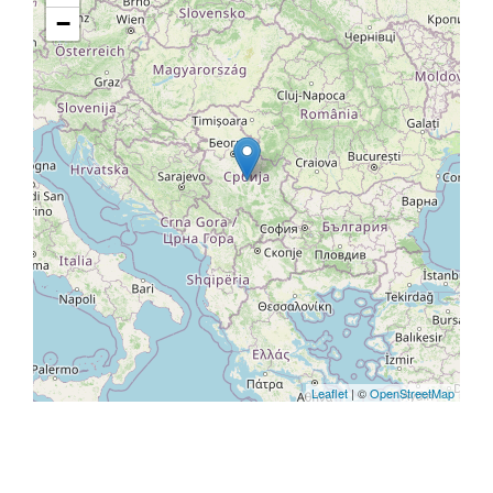
−
Leaflet
| ©
OpenStreetMap