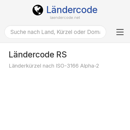
Ländercode
laendercode.net
Tog
navi
Ländercode RS
Länderkürzel nach ISO-3166 Alpha-2