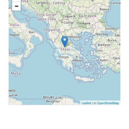
−
Leaflet
| ©
OpenStreetMap