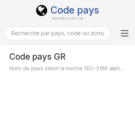
Code pays
laendercode.net
Tog
navi
Code pays GR
Nom de pays selon la norme ISO-3166 alpha-2