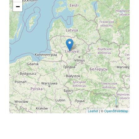
−
Leaflet
| ©
OpenStreetMap