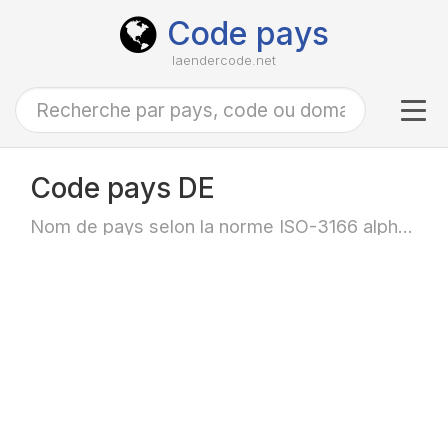
Code pays
laendercode.net
Tog
navi
Code pays DE
Nom de pays selon la norme ISO-3166 alpha-2