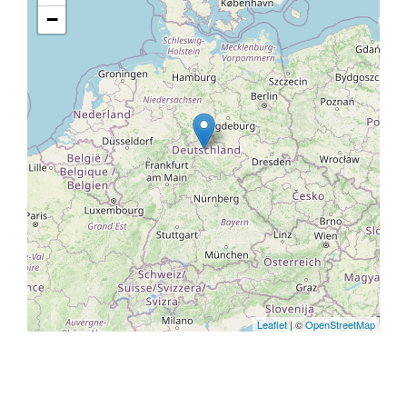
−
Leaflet
| ©
OpenStreetMap