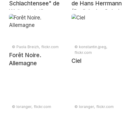
Schlachtensee" de
de Hans Herrmann
Walter Leistikow
(Berlinische Galerie,
(Berlinische Galerie,
Berlin)
Berlin)
© Paola Breizh, flickr.com
© konstantin.jpeg,
flickr.com
Forêt Noire.
Ciel
Allemagne
© loranger, flickr.com
© loranger, flickr.com