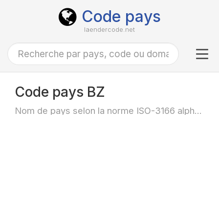
Code pays
laendercode.net
Tog
navi
Code pays BZ
Nom de pays selon la norme ISO-3166 alpha-2