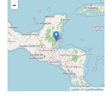
−
Leaflet
| ©
OpenStreetMap