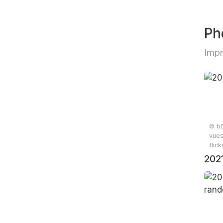
Ph
Impr
© bD
vues
flic
2021