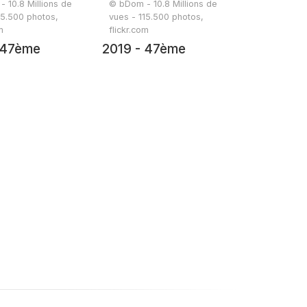
 10.8 Millions de
© bDom - 10.8 Millions de
15.500 photos,
vues - 115.500 photos,
m
flickr.com
 47ème
2019 - 47ème
ée - 19 juin
randonnée - 19 juin