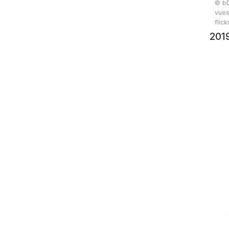
© bD
vues
flic
201
rand