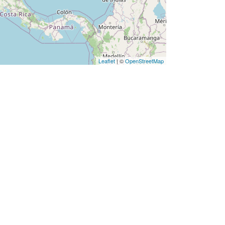
Leaflet
| ©
OpenStreetMap