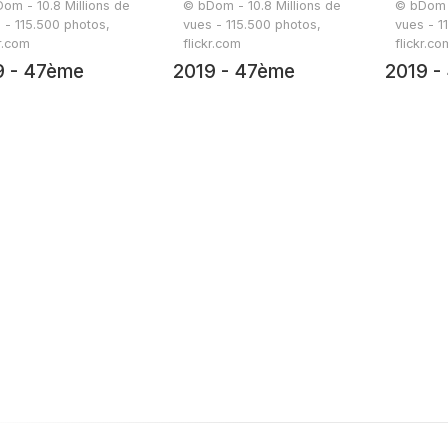
om - 10.8 Millions de
© bDom - 10.8 Millions de
© bDom -
 - 115.500 photos,
vues - 115.500 photos,
vues - 1
kr.com
flickr.com
flickr.co
9 - 47ème
2019 - 47ème
2019 -
onnée - 19 juin
randonnée - 19 juin
randonn