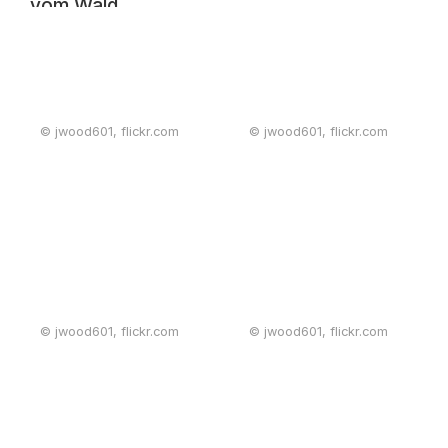
vom Wald
© jwood601, flickr.com
© jwood601, flickr.com
© jwood601, flickr.com
© jwood601, flickr.com