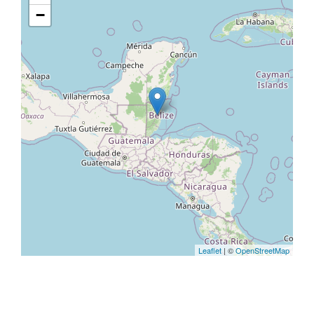
−
Leaflet
| ©
OpenStreetMap