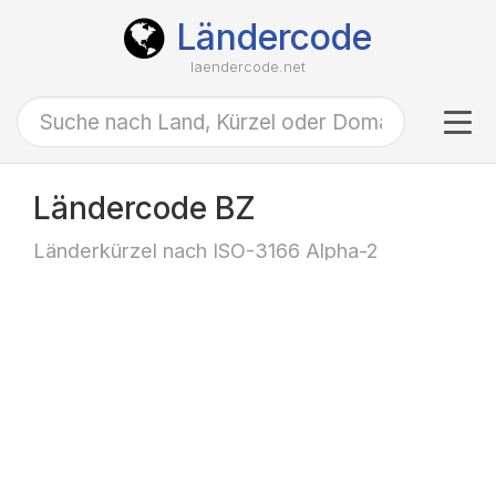
Ländercode
laendercode.net
Tog
navi
Ländercode BZ
Länderkürzel nach ISO-3166 Alpha-2