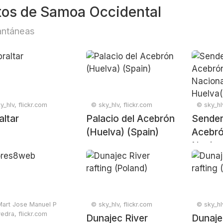
tos de Samoa Occidental
antáneas
y_hlv, flickr.com
© sky_hlv, flickr.com
© sky_hlv
altar
Palacio del Acebrón
Sender
(Huelva) (Spain)
Acebró
Nacion
Doñana
Spain)
art Jose Manuel P
© sky_hlv, flickr.com
© sky_hlv
edra, flickr.com
Dunajec River
Dunaje