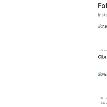
Fo
Inst
© sk
Gibr
© JM
Saav