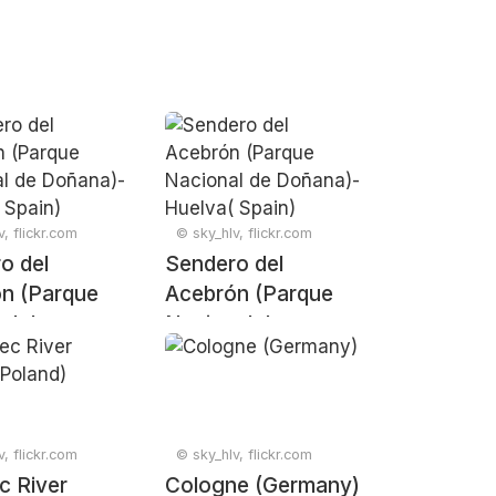
, flickr.com
© sky_hlv, flickr.com
o del
Sendero del
n (Parque
Acebrón (Parque
al de
Nacional de
)- Huelva(
Doñana)- Huelva(
Spain)
, flickr.com
© sky_hlv, flickr.com
c River
Cologne (Germany)