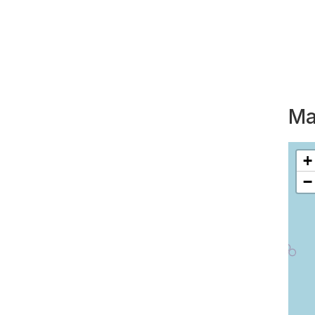
Ma
+
−