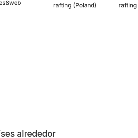
res8web
rafting (Poland)
rafting
íses alrededor