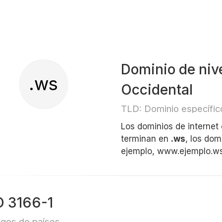
Dominio de niv
.ws
Occidental
TLD: Dominio específico
Los dominios de internet
terminan en
.ws
, los do
ejemplo, www.ejemplo.w
O 3166-1
gos de países