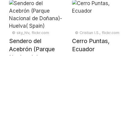
Doñana)- Huelva(
Doñana)- Huelva(
Spain)
Spain)
© sky_hlv, flickr.com
© Cristian I.S., flickr.com
Sendero del
Cerro Puntas,
Acebrón (Parque
Ecuador
Nacional de
Doñana)- Huelva(
Spain)