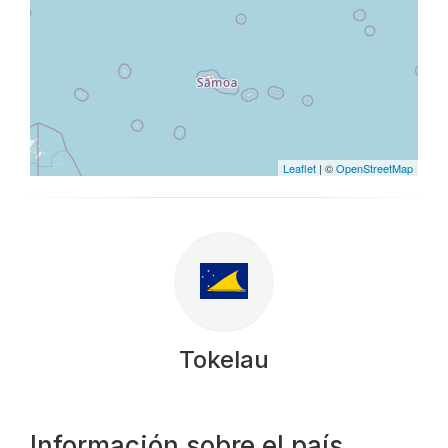
Leaflet
| ©
OpenStreetMap
Tokelau
Información sobre el país