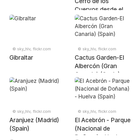
Cerro de los
Cuervos desde el
Complejo Laguna
de los Cuervos,
Lavalleja, Uruguay
© sky_hlv, flickr.com
© sky_hlv, flickr.com
Gibraltar
Cactus Garden-El
Albercón (Gran
Canaria) (Spain)
© sky_hlv, flickr.com
© sky_hlv, flickr.com
Aranjuez (Madrid)
El Acebrón - Parque
(Spain)
(Nacional de
Doñana) - Huelva