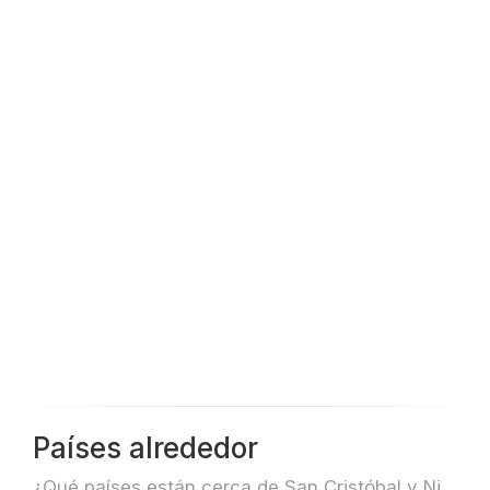
Países alrededor
¿Qué países están cerca de San Cristóbal y Nieves para, por ejemplo, viajar o volar?