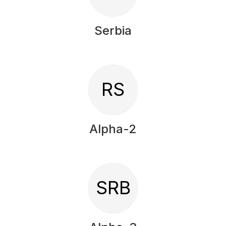
Serbia
RS
Alpha-2
SRB