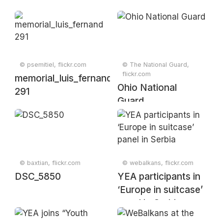
© psemitiel, flickr.com
© The National Guard,
flickr.com
memorial_luis_fernandez_campeonato_region
Ohio National
291
Guard
© baxtian, flickr.com
© webalkans, flickr.com
DSC_5850
YEA participants in
‘Europe in suitcase’
panel in Serbia