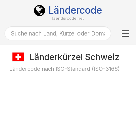
Ländercode
laendercode.net
Tog
navi
Länderkürzel Schweiz
Ländercode nach ISO-Standard (ISO-3166)