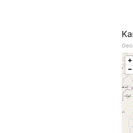
Ka
Geog
+
−