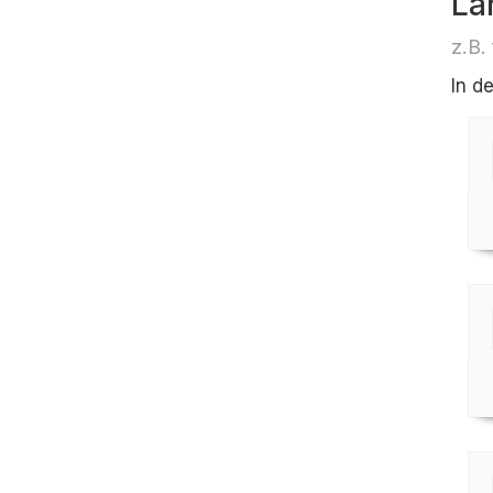
Lä
z.B.
In d