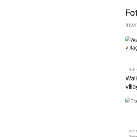
Fo
Inte
© Be
Wal
vill
Ann
© S
flic