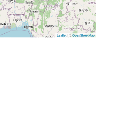
Leaflet
| ©
OpenStreetMap