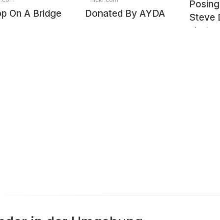
Posing 
p On A Bridge
Donated By AYDA
Steve 
photo
childr
Monast
Kathma