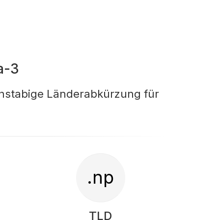
a-3
chstabige Länderabkürzung für
.np
TLD