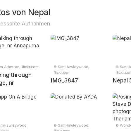
tos von Nepal
ressante Aufnahmen
n Atherton, flickr.com
© SamHawleywood,
© SamH
flickr.com
flickr.co
king through
IMG_3847
Nepal 
age, nr
apurna
amHawleywood,
© SamHawleywood,
© Wonder
kr.com
flickr.com