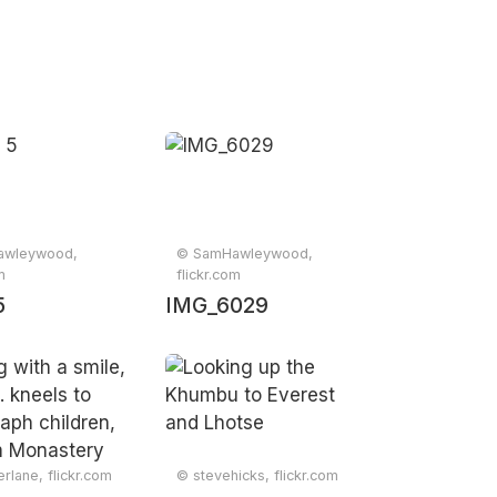
awleywood,
© SamHawleywood,
m
flickr.com
5
IMG_6029
lane, flickr.com
© stevehicks, flickr.com