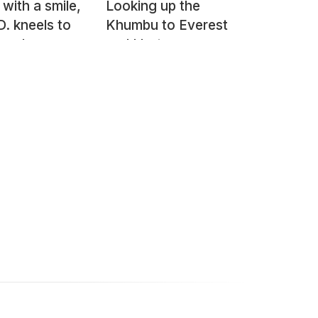
with a smile,
Looking up the
D. kneels to
Khumbu to Everest
graph
and Lhotse
en, Tharlam
ery road,
ndu, Nepal