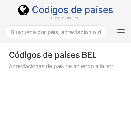
Códigos de países
laendercode.net
Tog
navi
Códigos de países BEL
Abreviaciones de país de acuerdo a la norma ISO-3166 alfa-3