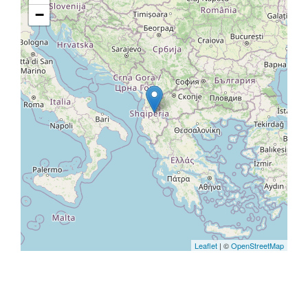
−
Leaflet
| ©
OpenStreetMap