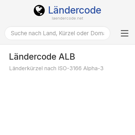
Ländercode
laendercode.net
Tog
navi
Ländercode ALB
Länderkürzel nach ISO-3166 Alpha-3