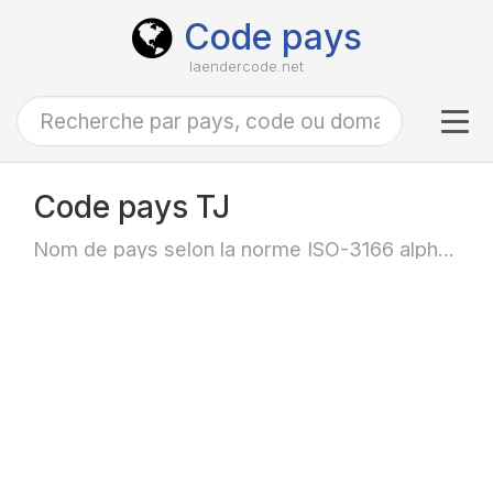
Code pays
laendercode.net
Tog
navi
Code pays TJ
Nom de pays selon la norme ISO-3166 alpha-2