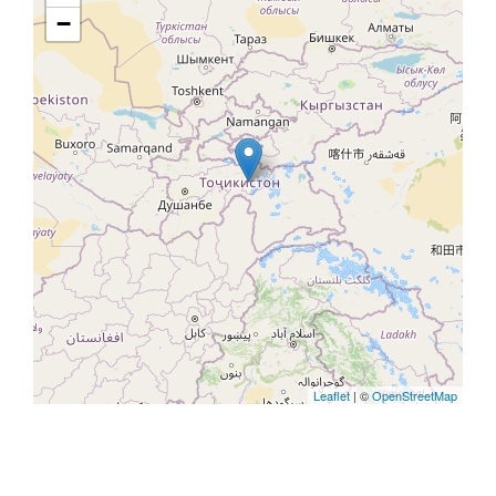
−
Leaflet
| ©
OpenStreetMap