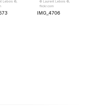
t Lebois ©,
© Laurent Lebois ©,
m
flickr.com
573
IMG_4706