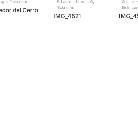
oge, flickr.com
© Laurent Lebois ©,
© Lauren
flickr.com
flickr.co
dor del Cerro
IMG_4821
IMG_4