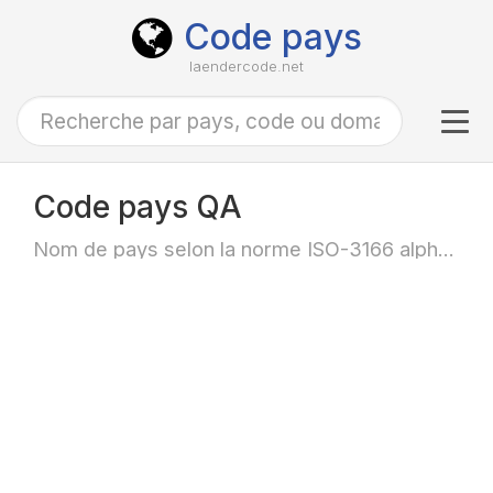
Code pays
laendercode.net
Tog
navi
Code pays QA
Nom de pays selon la norme ISO-3166 alpha-2