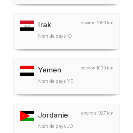
environ 1053 km
Irak
Nom de pays IQ
environ 1099 km
Yemen
Nom de pays YE
environ 1327 km
Jordanie
Nom de pays JO