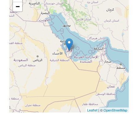
−
Leaflet
| ©
OpenStreetMap