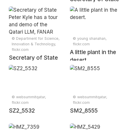
Peter Kyle meets
with Eng. Omar Al
Ansari Secretary
General of the
Qatar Research,
© Department for Science,
© young shanahan,
Innovation & Technology,
flickr.com
Development and
flickr.com
A little plant in the
Innovation Council
Secretary of State
desert.
(QRDI).
Peter Kyle has a
tour and demo of
the Qatari LLM,
FANAR and tour of
QCRI labs.
© websummitqatar,
© websummitqatar,
flickr.com
flickr.com
SZ2_5532
SM2_8555