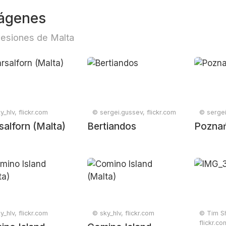
ágenes
esiones de Malta
y_hlv, flickr.com
© sergei.gussev, flickr.com
© sergei
alforn (Malta)
Bertiandos
Pozna
y_hlv, flickr.com
© sky_hlv, flickr.com
© Tim S
flickr.co