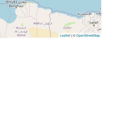
Leaflet
| ©
OpenStreetMap