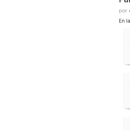
por 
En l