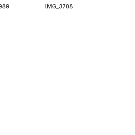
989
IMG_3788