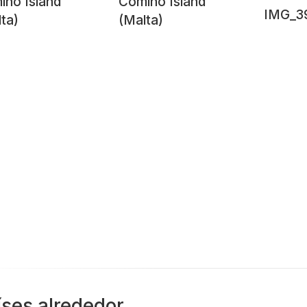
ino Island
Comino Island
IMG_3
ta)
(Malta)
íses alrededor