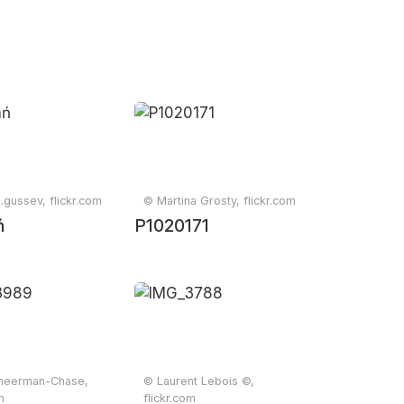
.gussev, flickr.com
© Martina Grosty, flickr.com
ń
P1020171
heerman-Chase,
© Laurent Lebois ©,
m
flickr.com