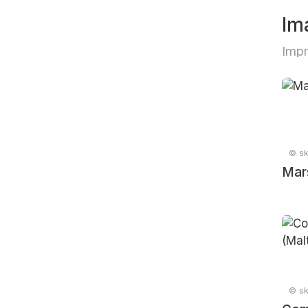
Im
Impr
© sk
Mars
© sk