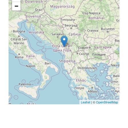
−
Leaflet
| ©
OpenStreetMap