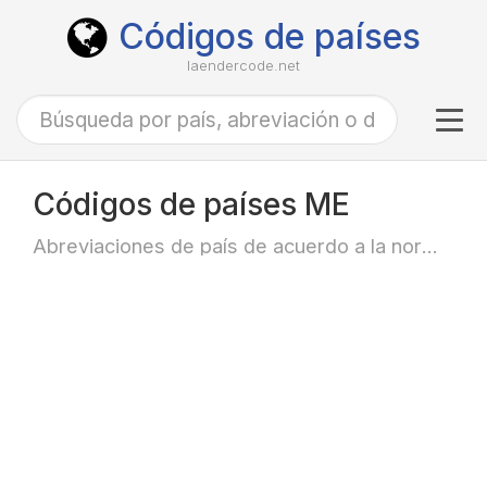
Códigos de países
laendercode.net
Tog
navi
Códigos de países ME
Abreviaciones de país de acuerdo a la norma ISO-3166 alfa-2