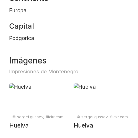
Europa
Capital
Podgorica
Imágenes
Impresiones de Montenegro
© sergei.gussev, flickr.com
© sergei.gussev, flickr.com
Huelva
Huelva