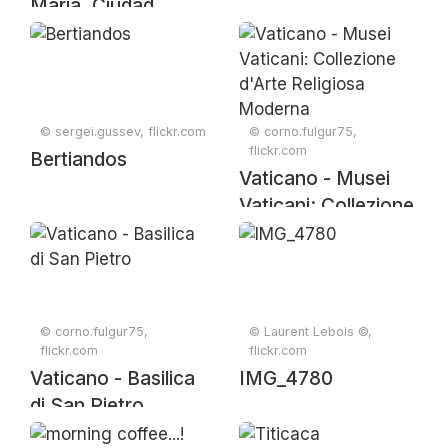
María. Ciudad
Rodrigo.
© sergei.gussev, flickr.com
© corno.fulgur75,
flickr.com
Bertiandos
Vaticano - Musei
Vaticani: Collezione
d'Arte Religiosa
Moderna
© corno.fulgur75,
© Laurent Lebois ©,
flickr.com
flickr.com
Vaticano - Basilica
IMG_4780
di San Pietro