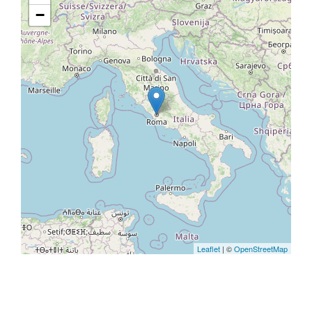
−
Leaflet
| ©
OpenStreetMap