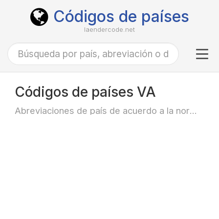
Códigos de países
laendercode.net
Tog
navi
Códigos de países VA
Abreviaciones de país de acuerdo a la norma ISO-3166 alfa-2