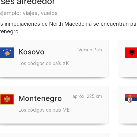
íses alrededor
ejemplo: viajes, vuelos
as inmediaciones de North Macedonia se encuentran pa
enegro.
Vecino País
Kosovo
Los códigos de país XK
aprox. 225 km
Montenegro
Los códigos de país ME