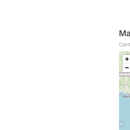
Ma
Cent
+
−