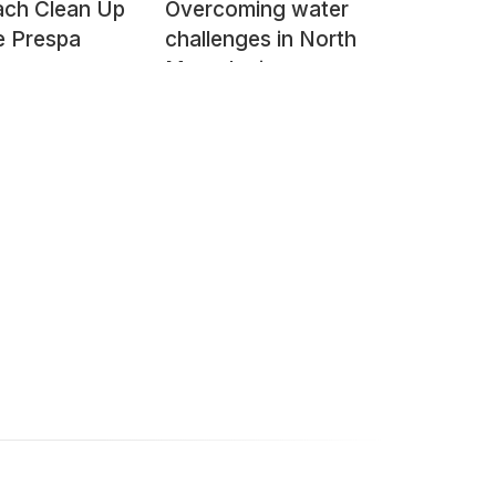
ch Clean Up
Overcoming water
e Prespa
challenges in North
Macedonia