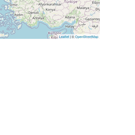
Leaflet
| ©
OpenStreetMap