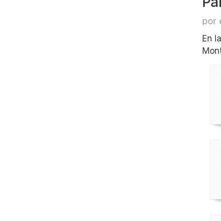
Pa
por 
En l
Mont