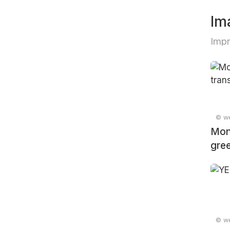
Im
Impr
© we
Mon
gree
© we