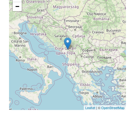
−
Leaflet
| ©
OpenStreetMap