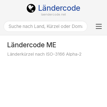
Ländercode
laendercode.net
Tog
navi
Ländercode ME
Länderkürzel nach ISO-3166 Alpha-2