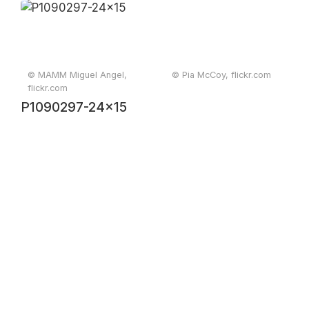
#analogue
#smartphonephotogra
#postproduction
#cityscape #view
© MAMM Miguel Angel,
© Pia McCoy, flickr.com
#city #urban
flickr.com
#paisaje
P1090297-24x15