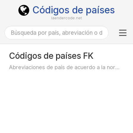
Códigos de países
laendercode.net
Tog
navi
Códigos de países FK
Abreviaciones de país de acuerdo a la norma ISO-3166 alfa-2