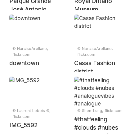
Parque Grande
Royal Ontario
José Antonio
Museum
Labordeta.
Zaragoza.
© NarcisoArellano,
© NarcisoArellano,
flickr.com
flickr.com
downtown
Casas Fashion
district
© Laurent Lebois ©,
© Shen-Lung, flickr.com
flickr.com
#thatfeeling
IMG_5592
#clouds #nubes
#analoguevibes