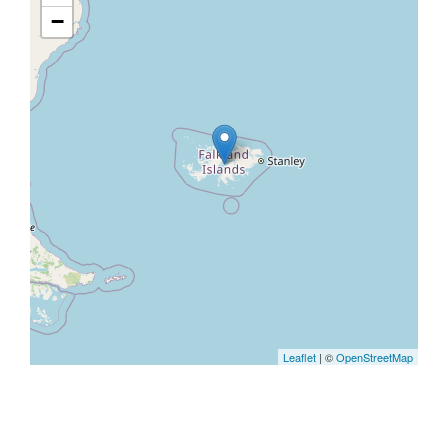
−
Leaflet
| ©
OpenStreetMap