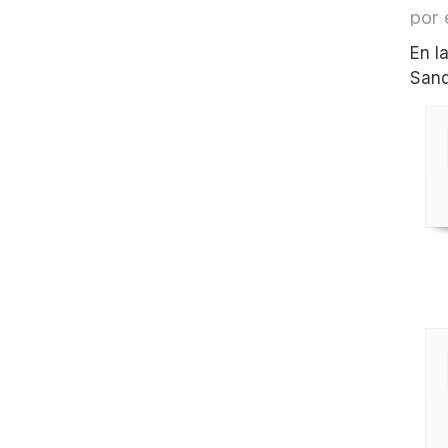
por 
En l
Sand