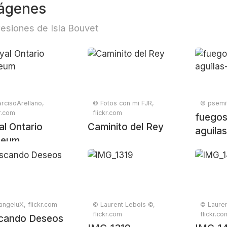
ágenes
esiones de Isla Bouvet
rcisoArellano,
© Fotos con mi FJR,
© psemit
kr.com
flickr.com
fuegos-
l Ontario
Caminito del Rey
aguila
eum
ngeluX, flickr.com
© Laurent Lebois ©,
© Lauren
flickr.com
flickr.co
cando Deseos