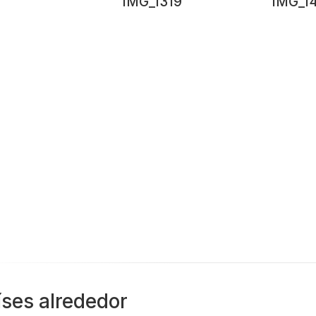
IMG_1319
IMG_1
íses alrededor