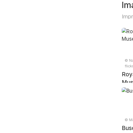
Im
Impr
© Na
flic
Roya
Mus
© Ma
Bus