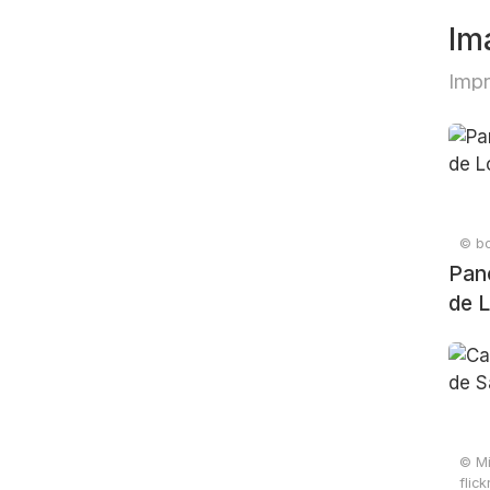
Im
Imp
© bo
Pan
de 
© Mi
flic