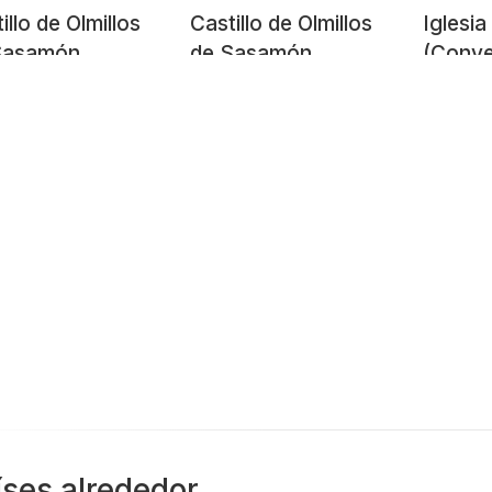
illo de Olmillos
Castillo de Olmillos
Iglesia
Sasamón.
de Sasamón.
(Conve
gos.
Burgos.
Domini
Barbadi
Merca
íses alrededor