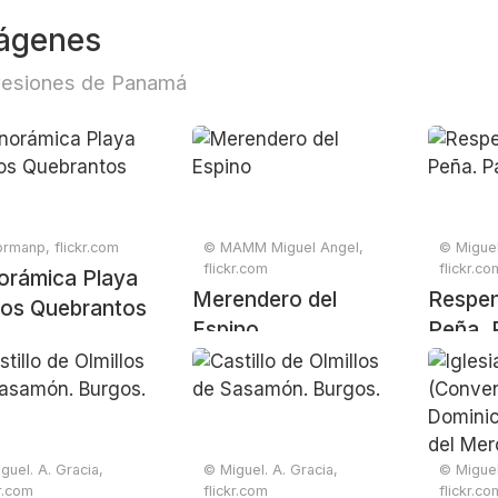
ágenes
resiones de Panamá
rmanp, flickr.com
© MAMM Miguel Angel,
© Miguel
flickr.com
flickr.co
orámica Playa
Merendero del
Respen
Los Quebrantos
Espino
Peña. 
guel. A. Gracia,
© Miguel. A. Gracia,
© Miguel
kr.com
flickr.com
flickr.co