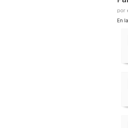
por 
En l