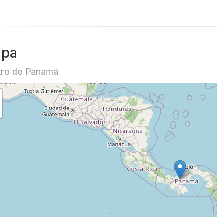
pa
tro de Panamá