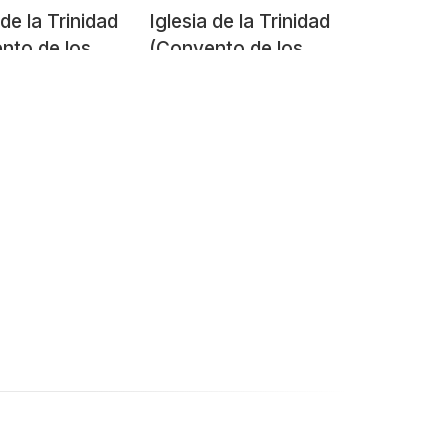
 de la Trinidad
Iglesia de la Trinidad
nto de los
(Convento de los
cos).
Dominicos).
llo del
Barbadillo del
do.
Mercado.