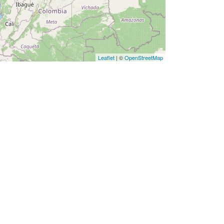
Leaflet
| ©
OpenStreetMap