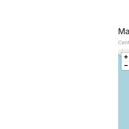
Ma
Cen
+
−