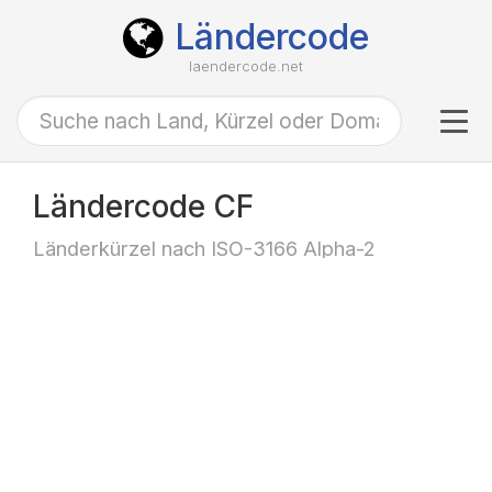
Ländercode
laendercode.net
Tog
navi
Ländercode CF
Länderkürzel nach ISO-3166 Alpha-2