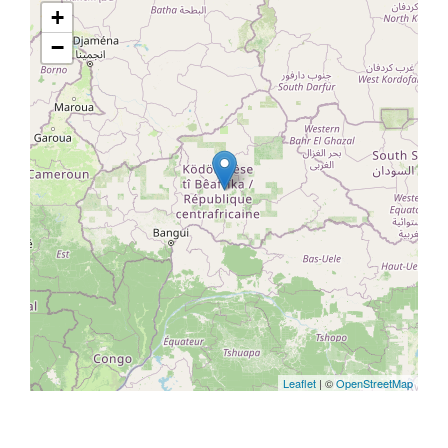
+
−
Leaflet
| ©
OpenStreetMap