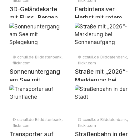
flickr.com
flickr.com
3D-Geländekarte
Farbintensiver
mit Fluss, Bergen
Herbst mit rotem
und
Ahornlaub und
Standortmarkern
nebliger
Berglandschaft
© ccnull.de Bilddatenbank,
© ccnull.de Bilddatenbank,
flickr.com
flickr.com
Sonnenuntergang
Straße mit „2026“-
am See mit
Markierung bei
Spiegelung
Sonnenaufgang
© ccnull.de Bilddatenbank,
© ccnull.de Bilddatenbank,
flickr.com
flickr.com
Transporter auf
Straßenbahn in der