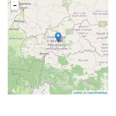
−
Leaflet
| ©
OpenStreetMap