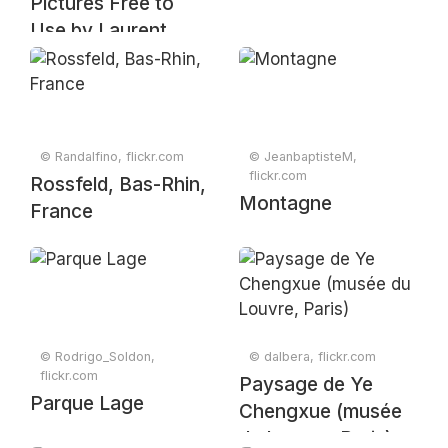
Pictures Free to
Use by Laurent
Guidali
© Randalfino, flickr.com
© JeanbaptisteM,
flickr.com
Rossfeld, Bas-Rhin,
Montagne
France
© Rodrigo_Soldon,
© dalbera, flickr.com
flickr.com
Paysage de Ye
Parque Lage
Chengxue (musée
du Louvre, Paris)