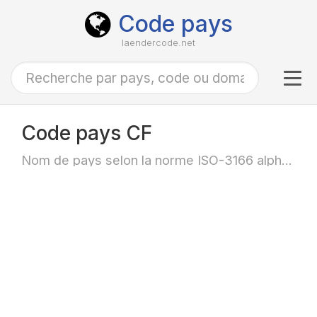
Code pays
laendercode.net
Tog
navi
Code pays CF
Nom de pays selon la norme ISO-3166 alpha-2