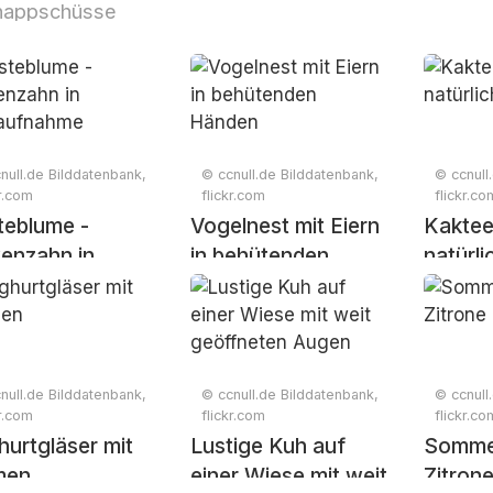
nappschüsse
null.de Bilddatenbank,
© ccnull.de Bilddatenbank,
© ccnull
kr.com
flickr.com
flickr.co
teblume -
Vogelnest mit Eiern
Kaktee
enzahn in
in behütenden
natürli
aufnahme
Händen
Umgeb
null.de Bilddatenbank,
© ccnull.de Bilddatenbank,
© ccnull
kr.com
flickr.com
flickr.co
urtgläser mit
Lustige Kuh auf
Sommer
men
einer Wiese mit weit
Zitron