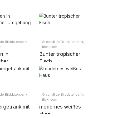
.de Bilddatenbank,
© ccnull.de Bilddatenbank,
m
flickr.com
n in
Bunter tropischer
cher
Fisch
ung
.de Bilddatenbank,
© ccnull.de Bilddatenbank,
m
flickr.com
getränk mit
modernes weißes
e
Haus