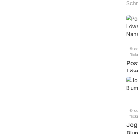
Sch
© cc
flic
Pos
Löw
Nah
© cc
flic
Jogh
Blu