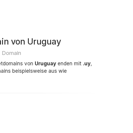
ain von Uruguay
e Domain
netdomains von
Uruguay
enden mit
.uy
,
ins beispielsweise aus wie