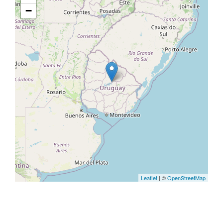
−
Leaflet
| ©
OpenStreetMap