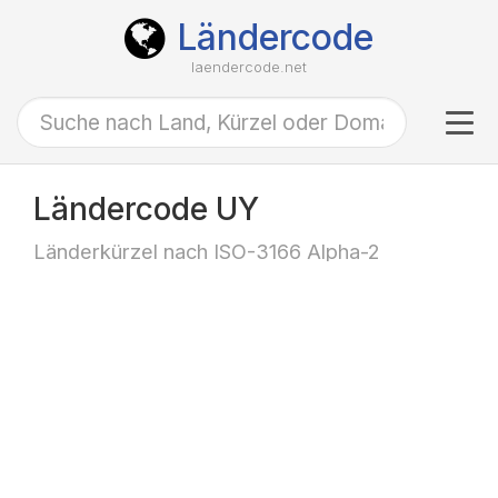
Ländercode
laendercode.net
Tog
navi
Ländercode UY
Länderkürzel nach ISO-3166 Alpha-2