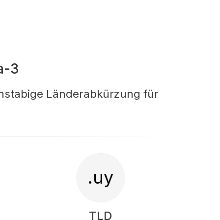
a-3
chstabige Länderabkürzung für
.uy
TLD