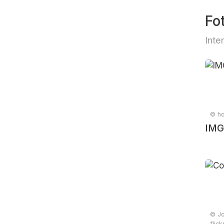
Fo
Inte
© ho
IMG
© Jo
flic