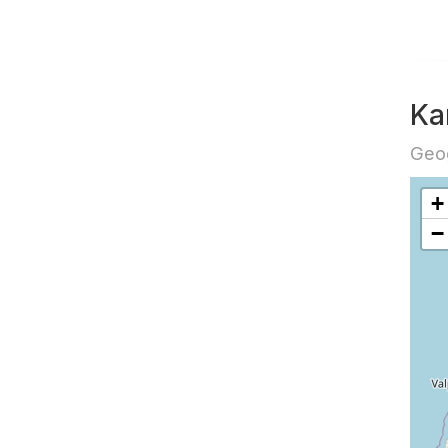
Ka
Geog
+
−