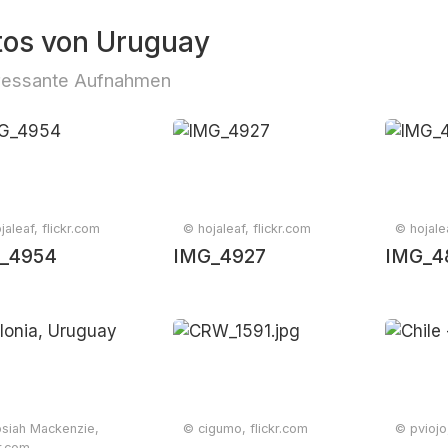
tos von Uruguay
ressante Aufnahmen
jaleaf, flickr.com
© hojaleaf, flickr.com
© hojalea
_4954
IMG_4927
IMG_4
siah Mackenzie,
© cigumo, flickr.com
© pviojo
kr.com