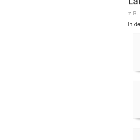
Lä
z.B.
In d