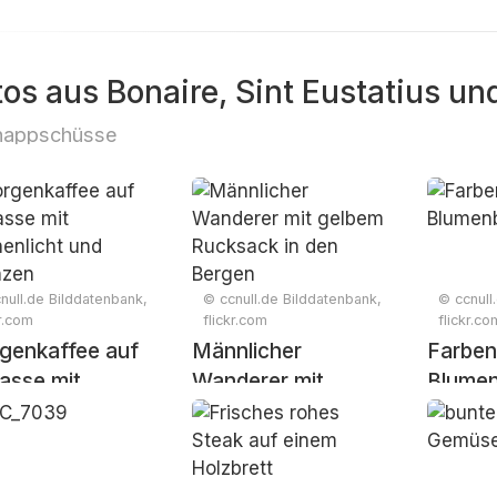
tos aus Bonaire, Sint Eustatius un
nappschüsse
null.de Bilddatenbank,
© ccnull.de Bilddatenbank,
© ccnull
kr.com
flickr.com
flickr.co
genkaffee auf
Männlicher
Farben
asse mit
Wanderer mit
Blume
enlicht und
gelbem Rucksack in
anzen
den Bergen