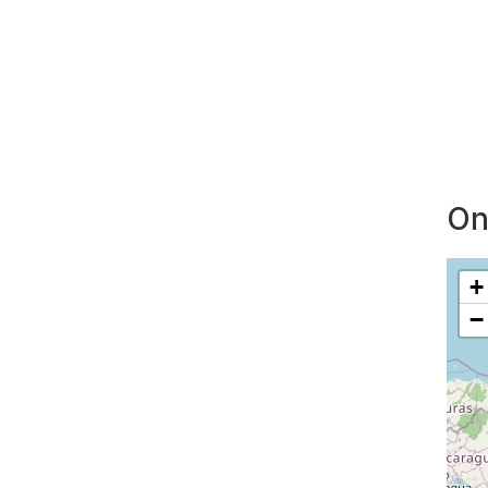
On
+
−