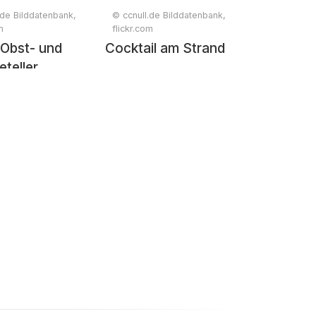
.de Bilddatenbank,
© ccnull.de Bilddatenbank,
m
flickr.com
 Obst- und
Cocktail am Strand
teller