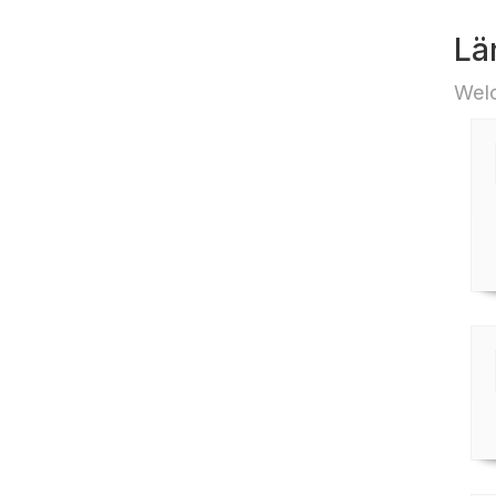
Lä
Welc