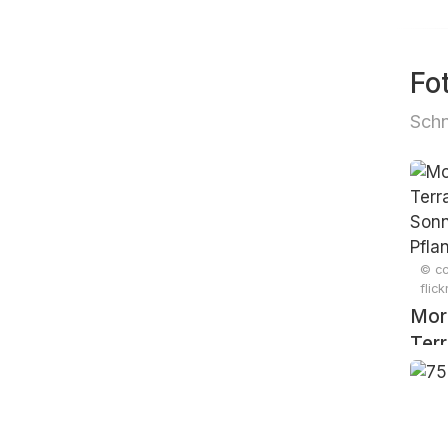
Fo
Sch
© cc
flic
Mor
Terr
Sonn
Pfl