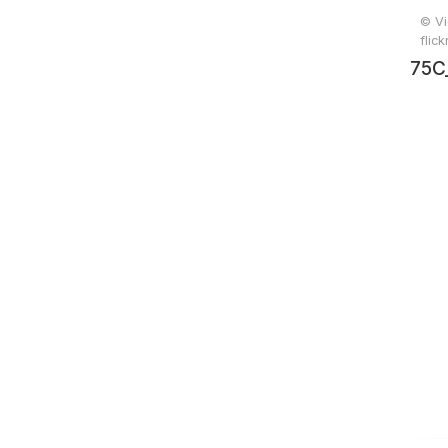
© Vi
flic
75C