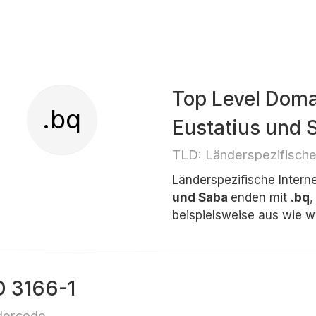
Top Level Doma
.bq
Eustatius und 
TLD: Länderspezifisch
Länderspezifische Inter
und Saba
enden mit
.bq
,
beispielsweise aus wie w
O 3166-1
dercode