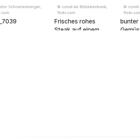
ctor Schoenenberger,
© ccnull.de Bilddatenbank,
© ccnull
kr.com
flickr.com
flickr.co
_7039
Frisches rohes
bunter
Steak auf einem
Gemüse
Holzbrett