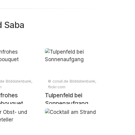
d Saba
.de Bilddatenbank,
© ccnull.de Bilddatenbank,
m
flickr.com
frohes
Tulpenfeld bei
nbouquet
Sonnenaufgang