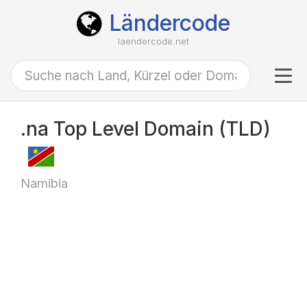
Ländercode
laendercode.net
Tog
navi
.na Top Level Domain (TLD)
Namibia