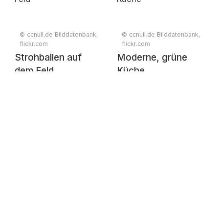
© ccnull.de Bilddatenbank,
© ccnull.de Bilddatenbank,
flickr.com
flickr.com
Strohballen auf
Moderne, grüne
dem Feld
Küche