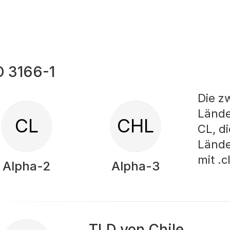
O 3166-1
Die z
Lände
CL
CHL
CL, d
Lände
mit .
Alpha-2
Alpha-3
TLD von Chile