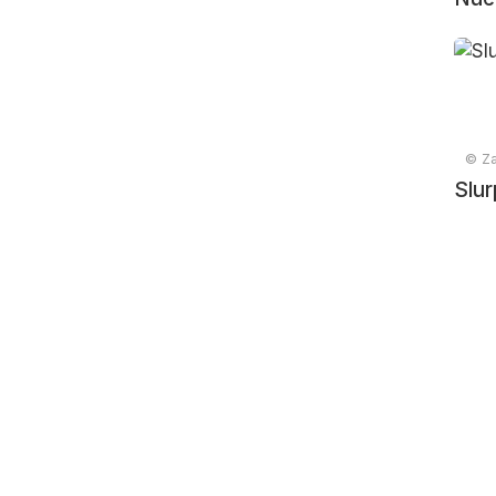
© Za
Slur