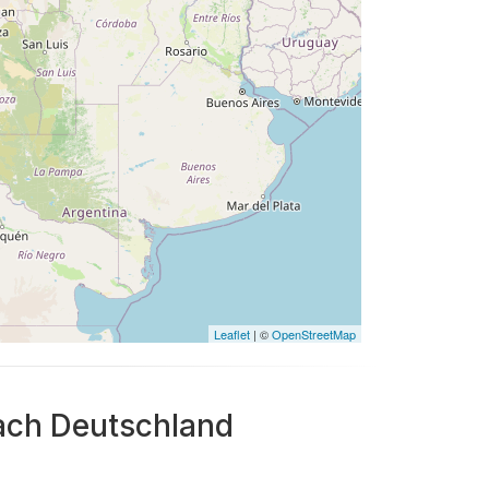
Leaflet
| ©
OpenStreetMap
nach Deutschland