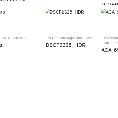
DI VE
natox, flickr.com
© Dominic Sagar, flickr.com
© Aless
flickr.co
p
DSCF2328_HDR
ACA_6