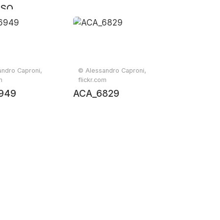
RSO
andro Caproni,
© Alessandro Caproni,
m
flickr.com
949
ACA_6829