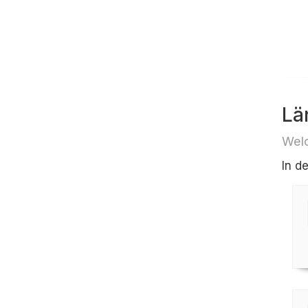
Lä
Welc
In d